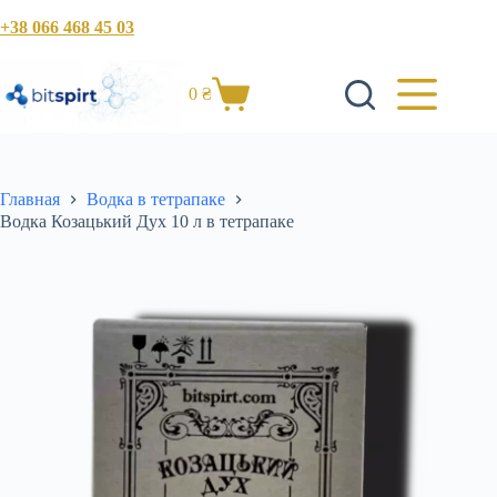
Перейти
+38 066 468 45 03
к
сути
0
₴
Корзина
Главная
Водка в тетрапаке
Водка Козацький Дух 10 л в тетрапаке