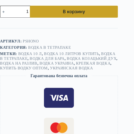
Количество
В корзину
товара
Водка
Козацький
Дух
10
л
АРТИКУЛ:
PSHONO
в
КАТЕГОРИЯ:
ВОДКА В ТЕТРАПАКЕ
тетрапаке
МЕТКИ:
ВОДКА 10 Л
,
ВОДКА 10 ЛИТРОВ КУПИТЬ
,
ВОДКА
В ТЕТРАПАКЕ
,
ВОДКА ДЛЯ БАРА
,
ВОДКА КОЗАЦЬКИЙ ДУХ
,
ВОДКА НА РАЗЛИВ
,
ВОДКА УКРАИНА
,
КРЕПКАЯ ВОДКА
,
КУПИТЬ ВОДКУ ОПТОМ
,
УКРАИНСКАЯ ВОДКА
Гарантована безпечна оплата