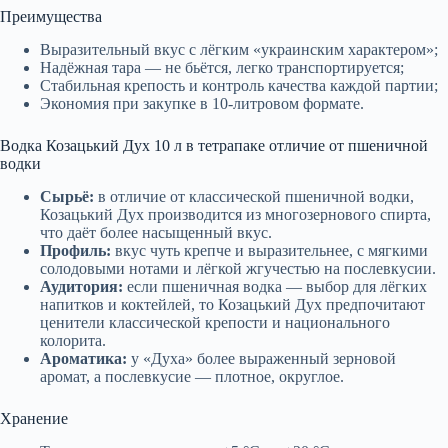
Преимущества
Выразительный вкус с лёгким «украинским характером»;
Надёжная тара — не бьётся, легко транспортируется;
Стабильная крепость и контроль качества каждой партии;
Экономия при закупке в 10-литровом формате.
Водка Козацький Дух 10 л в тетрапаке отличие от пшеничной
водки
Сырьё:
в отличие от классической пшеничной водки,
Козацький Дух производится из многозернового спирта,
что даёт более насыщенный вкус.
Профиль:
вкус чуть крепче и выразительнее, с мягкими
солодовыми нотами и лёгкой жгучестью на послевкусии.
Аудитория:
если пшеничная водка — выбор для лёгких
напитков и коктейлей, то Козацький Дух предпочитают
ценители классической крепости и национального
колорита.
Ароматика:
у «Духа» более выраженный зерновой
аромат, а послевкусие — плотное, округлое.
Хранение