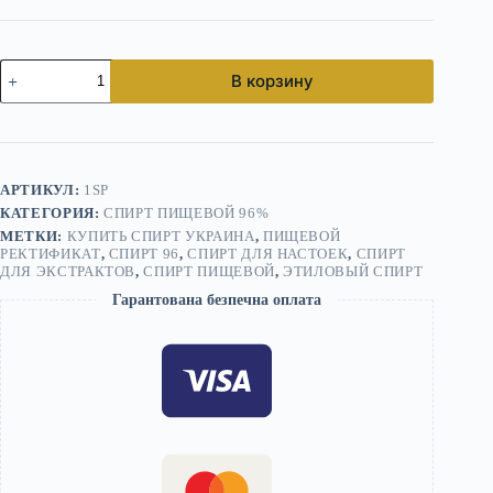
Количество
В корзину
товара
Спирт
пищевой
96%
—
этиловый
АРТИКУЛ:
1SP
ректификат
КАТЕГОРИЯ:
СПИРТ ПИЩЕВОЙ 96%
для
кулинарных
МЕТКИ:
КУПИТЬ СПИРТ УКРАИНА
,
ПИЩЕВОЙ
задач
РЕКТИФИКАТ
,
СПИРТ 96
,
СПИРТ ДЛЯ НАСТОЕК
,
СПИРТ
ДЛЯ ЭКСТРАКТОВ
,
СПИРТ ПИЩЕВОЙ
,
ЭТИЛОВЫЙ СПИРТ
Гарантована безпечна оплата