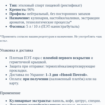
Тип:
этиловый спирт пищевой (ректификат)
Крепость:
96%
Профиль:
нейтральный, без посторонних запахов
Назначение:
кулинария, настойки/наливки, экстракции
ароматов, технологические процессы*
Фасовка:
5 л / 10 л (ПЭТ-канистра/бутыль)
*Применять согласно вашим рецептурам и назначению. Не употреблять «как
есть».
Упаковка и доставка
Плотная ПЭТ-тара с
пломбой первого вскрытия
и
герметичной крышкой.
Защита при отправке: термоплёнка/амортизирующие
прокладки.
Доставка по Украине:
1–3 дня «Новой Почтой»
.
Оплата:
при получении
(наложенный платёж) или на
карту.
Применение
Кулинарные экстракты:
ваниль, кофе, цитрус, специи.
Домашние настойки/наливки:
ягодные, травяные,