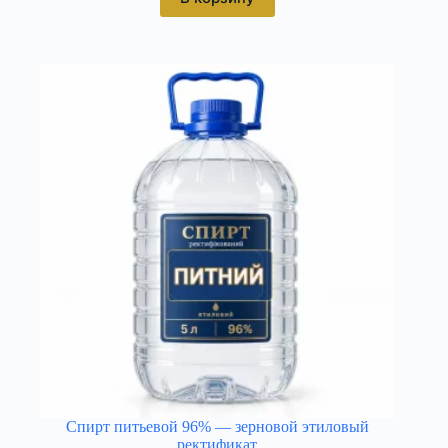
Спирт питьевой 96% — зерновой этиловый
ректификат