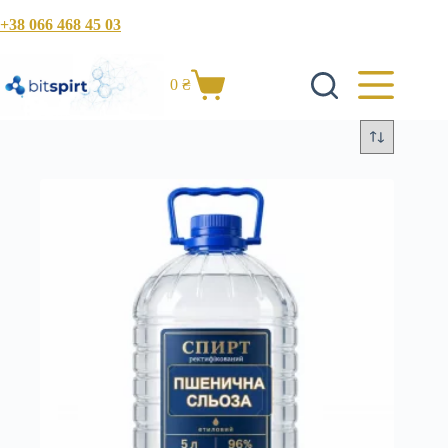
Перейти
+38 066 468 45 03
к
сути
0
₴
Корзина