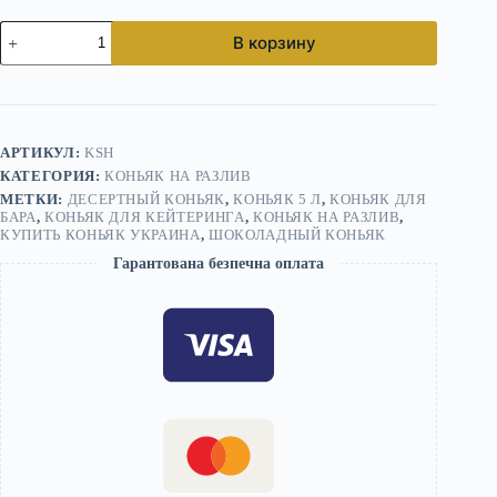
Количество
В корзину
товара
Шоколадный
коньяк
на
разлив
5
АРТИКУЛ:
KSH
л
КАТЕГОРИЯ:
КОНЬЯК НА РАЗЛИВ
—
40%
МЕТКИ:
ДЕСЕРТНЫЙ КОНЬЯК
,
КОНЬЯК 5 Л
,
КОНЬЯК ДЛЯ
крепость
БАРА
,
КОНЬЯК ДЛЯ КЕЙТЕРИНГА
,
КОНЬЯК НА РАЗЛИВ
,
КУПИТЬ КОНЬЯК УКРАИНА
,
ШОКОЛАДНЫЙ КОНЬЯК
Гарантована безпечна оплата