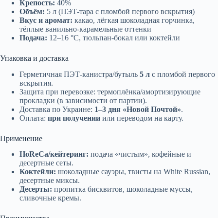
Крепость:
40%
Объём:
5 л (ПЭТ-тара с пломбой первого вскрытия)
Вкус и аромат:
какао, лёгкая шоколадная горчинка,
тёплые ванильно-карамельные оттенки
Подача:
12–16 °C, тюльпан-бокал или коктейли
Упаковка и доставка
Герметичная ПЭТ-канистра/бутыль
5 л
с пломбой первого
вскрытия.
Защита при перевозке: термоплёнка/амортизирующие
прокладки (в зависимости от партии).
Доставка по Украине:
1–3 дня «Новой Почтой»
.
Оплата:
при получении
или переводом на карту.
Применение
HoReCa/кейтеринг:
подача «чистым», кофейные и
десертные сеты.
Коктейли:
шоколадные сауэры, твисты на White Russian,
десертные миксы.
Десерты:
пропитка бисквитов, шоколадные муссы,
сливочные кремы.