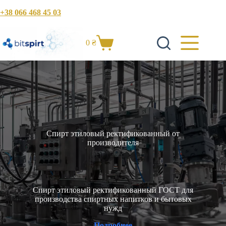
Перейти
+38 066 468 45 03
к
сути
0
₴
Корзина
Спирт этиловый ректификованный от
производителя
Спирт этиловый ректификованный ГОСТ для
производства спиртных напитков и бытовых
нужд
Подробнее