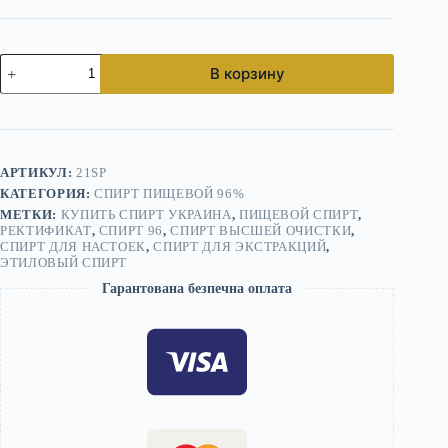
Количество
В корзину
товара
Спирт
высшей
очистки
96%
—
АРТИКУЛ:
21SP
этиловый
КАТЕГОРИЯ:
СПИРТ ПИЩЕВОЙ 96%
ректификат
для
МЕТКИ:
КУПИТЬ СПИРТ УКРАИНА
,
ПИЩЕВОЙ СПИРТ
,
универсального
РЕКТИФИКАТ
,
СПИРТ 96
,
СПИРТ ВЫСШЕЙ ОЧИСТКИ
,
СПИРТ ДЛЯ НАСТОЕК
,
СПИРТ ДЛЯ ЭКСТРАКЦИЙ
,
применения
ЭТИЛОВЫЙ СПИРТ
Гарантована безпечна оплата