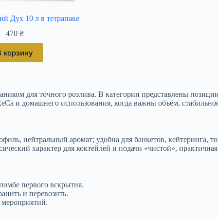
ий Дух 10 л в тетрапаке
470
₴
В корзину
краником для точного розлива. В категории представлены позиции
eCa и домашнего использования, когда важны объём, стабильное 
иль, нейтральный аромат; удобна для банкетов, кейтеринга, то
ческий характер для коктейлей и подачи «чистой», практичная 
пломбе первого вскрытия.
ранить и перевозить.
 мероприятий.