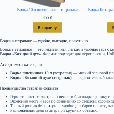
Водка 10 л пшеничная в тетрапаке
Водка Козацьк
455
₴
В корзину
Водка в тетрапаке — удобно, выгодно, практично
Водка в тетрапаке — это герметичная, лёгкая и удобная тара с 
Водка «Козацкий дух»
. Формат подходит для мероприятий, HoR
Ассортимент категории
Водка пшеничная 10 л (тетрапак)
— мягкий зерновой проф
Водка «Козацкий дух» (тетрапак)
— выразительный класси
Преимущества тетрапак-формата
Герметичность и контроль свежести благодаря кранику и 
Экономия места и веса по сравнению со стеклом; удобно х
Точный розлив без потерь — удобно для баров и выездных
Рациональная цена за литр при крупных объёмах.