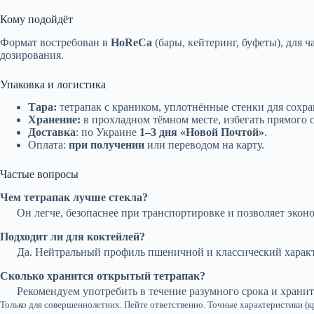
Кому подойдёт
Формат востребован в
HoReCa
(бары, кейтеринг, буфеты), для 
дозирования.
Упаковка и логистика
Тара:
тетрапак с краником, уплотнённые стенки для сохра
Хранение:
в прохладном тёмном месте, избегать прямого с
Доставка
: по Украине
1–3 дня «Новой Почтой»
.
Оплата:
при получении
или переводом на карту.
Частые вопросы
Чем тетрапак лучше стекла?
Он легче, безопаснее при транспортировке и позволяет эконо
Подходит ли для коктейлей?
Да. Нейтральный профиль пшеничной и классический характ
Сколько хранится открытый тетрапак?
Рекомендуем употребить в течение разумного срока и хранит
Только для совершеннолетних. Пейте ответственно. Точные характеристики (к