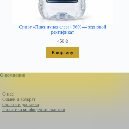
Спирт «Пшеничная слеза» 96% — зерновой
ректификат
450
₴
В корзину
О компании
О нас
Обмен и возврат
Оплата и доставка
Политика конфиденциальности