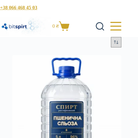
Перейти
+38 066 468 45 03
к
сути
0
₴
Корзина